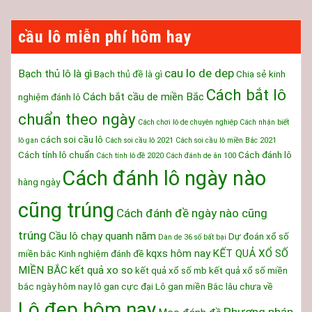
cầu lô miễn phí hôm hay
cau lo de dep
Bạch thủ lô là gì
Bạch thủ đề là gì
Chia sẻ kinh
Cách bắt lô
Cách bắt cầu de miền Bắc
nghiệm đánh lô
chuẩn theo ngày
Cách chơi lô de chuyên nghiệp
Cách nhận biết
cách soi cầu lô
lô gan
Cách soi cầu lô 2021
Cách soi cầu lô miền Bắc 2021
Cách tính lô chuẩn
Cách đánh lô
Cách tính lô đề 2020
Cách đánh de ăn 100
Cách đánh lô ngày nào
hàng ngày
cũng trúng
Cách đánh đề ngày nào cũng
trúng
Cầu lô chạy quanh năm
Dự đoán xổ số
Dàn de 36 số bất bại
kqxs hôm nay
KẾT QUẢ XỔ SỐ
miền bắc
Kinh nghiệm đánh đề
MIỀN BẮC
kết quả xo so
kết quả xổ số mb
kết quả xổ số miền
bắc ngày hôm nay
lô gan cực đại
Lô gan miền Bắc lâu chưa về
Lô đẹp hôm nay