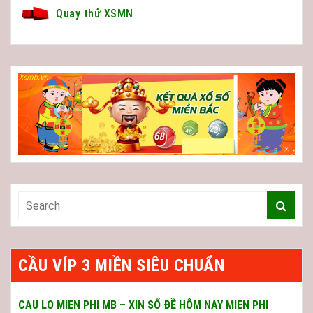
Quay thử XSMN
CẦU VÍP 3 MIỀN SIÊU CHUẨN
CAU LO MIEN PHI MB – XIN SỐ ĐỀ HÔM NAY MIEN PHI