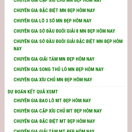
CHUYÊN GIA CẶP XÍU CHỦ MN ĐẸP HÔM NAY
CHUYÊN GIA ĐẶC BIỆT MN ĐẸP HÔM NAY
CHUYÊN GIA LÔ 3 SỐ MN ĐẸP HÔM NAY
CHUYÊN GIA SỚ ĐẦU ĐUÔI GIẢI 8 MN ĐẸP HÔM NAY
CHUYÊN GIA SỚ ĐẦU ĐUÔI GIẢI ĐẶC BIỆT MN ĐẸP HÔM
NAY
CHUYÊN GIA GIẢI TÁM MN ĐẸP HÔM NAY
CHUYÊN GIA SONG THỦ LÔ MN ĐẸP HÔM NAY
CHUYÊN GIA XÍU CHỦ MN ĐẸP HÔM NAY
DỰ ĐOÁN KẾT QUẢ XSMT
CHUYÊN GIA BAO LÔ MT ĐẸP HÔM NAY
CHUYÊN GIA CẶP XÍU CHỦ MT ĐẸP HÔM NAY
CHUYÊN GIA ĐẶC BIỆT MT ĐẸP HÔM NAY
CHUYÊN GIA GIẢI TÁM MT ĐẸP HÔM NAY