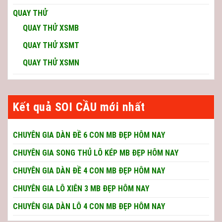
QUAY THỬ
QUAY THỬ XSMB
QUAY THỬ XSMT
QUAY THỬ XSMN
Kết quả SOI CẦU mới nhất
CHUYÊN GIA DÀN ĐỀ 6 CON MB ĐẸP HÔM NAY
CHUYÊN GIA SONG THỦ LÔ KÉP MB ĐẸP HÔM NAY
CHUYÊN GIA DÀN ĐỀ 4 CON MB ĐẸP HÔM NAY
CHUYÊN GIA LÔ XIÊN 3 MB ĐẸP HÔM NAY
CHUYÊN GIA DÀN LÔ 4 CON MB ĐẸP HÔM NAY