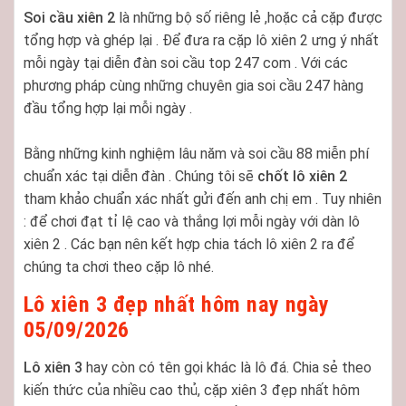
Soi cầu xiên 2
là những bộ số riêng lẻ ,hoặc cả cặp được
tổng hợp và ghép lại . Để đưa ra cặp lô xiên 2 ưng ý nhất
mỗi ngày tại diễn đàn soi cầu top 247 com . Với các
phương pháp cùng những chuyên gia soi cầu 247 hàng
đầu tổng hợp lại mỗi ngày .
Bằng những kinh nghiệm lâu năm và soi cầu 88 miễn phí
chuẩn xác tại diễn đàn . Chúng tôi sẽ
chốt lô xiên 2
tham khảo chuẩn xác nhất gửi đến anh chị em . Tuy nhiên
: để chơi đạt tỉ lệ cao và thắng lợi mỗi ngày với dàn lô
xiên 2 . Các bạn nên kết hợp chia tách lô xiên 2 ra để
chúng ta chơi theo cặp lô nhé.
Lô xiên 3 đẹp nhất hôm nay ngày
05/09/2026
Lô xiên 3
hay còn có tên gọi khác là lô đá. Chia sẻ theo
kiến thức của nhiều cao thủ, cặp xiên 3 đẹp nhất hôm