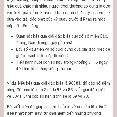
hiệu quả khác mà nhiều người chơi thường áp dụng là dựa
vào kết quả xổ số 3 miền. Theo cách chơi này, anh em sẽ
dựa vào giải đặc biệt của kỳ quay trước để tạo ra một
cặp số tiềm năng.
Quan sát kết quả giải đặc biệt của xổ số miền Bắc,
Trung, Nam trong ngày gần nhất.
Lấy số đầu tiên và số cuối cùng của giải đặc biệt để
ghép thành một cặp lô xiên 2.
Tiến hành nuôi con số này trong khoảng 3 – 5 ngày
để tăng khả năng trúng thưởng.
Ví dụ: Nếu kết quả giải đặc biệt là
96381
, thì cặp số tiềm
năng để chơi lô xiên 2 sẽ là
93
và
85
. Nếu giải đặc biệt
về
03411
, thì cặp số nên đánh sẽ là
89
và
73
.
Bài viết trên đã giúp anh em hiểu rõ về soi cầu
lô xiên 2
đẹp nhất hôm nay
, từ khái niệm đến những phương