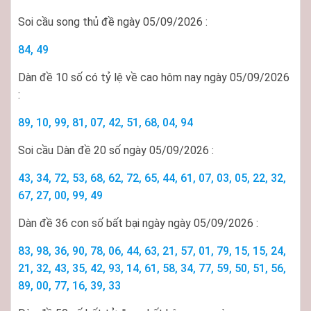
Soi cầu song thủ đề ngày 05/09/2026 :
84, 49
Dàn đề 10 số có tỷ lệ về cao hôm nay ngày 05/09/2026
:
89, 10, 99, 81, 07, 42, 51, 68, 04, 94
Soi cầu Dàn đề 20 số ngày 05/09/2026 :
43, 34, 72, 53, 68, 62, 72, 65, 44, 61, 07, 03, 05, 22, 32,
67, 27, 00, 99, 49
Dàn đề 36 con số bất bại ngày ngày 05/09/2026 :
83, 98, 36, 90, 78, 06, 44, 63, 21, 57, 01, 79, 15, 15, 24,
21, 32, 43, 35, 42, 93, 14, 61, 58, 34, 77, 59, 50, 51, 56,
89, 00, 77, 16, 39, 33