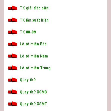
TK giải đặc biệt
TK lần xuất hiện
TK 00-99
Lô tô miền Bắc
Lô tô miền Nam
Lô tô miền Trung
Quay thử
Quay thử XSMB
Quay thử XSMT