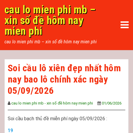
Skip
cau lo mien phi mb –
to
xin số đề hôm nay
content
mien phi
cau lo mien phi mb – xin số đề hôm nay mien phi
Soi cầu lô xiên đẹp nhất hôm
nay bao lô chính xác ngày
05/09/2026
cau lo mien phi mb - xin số đề hôm nay mien phi
01/06/2026
Soi cầu bạch thủ đề miễn phí ngày 05/09/2026 :
19