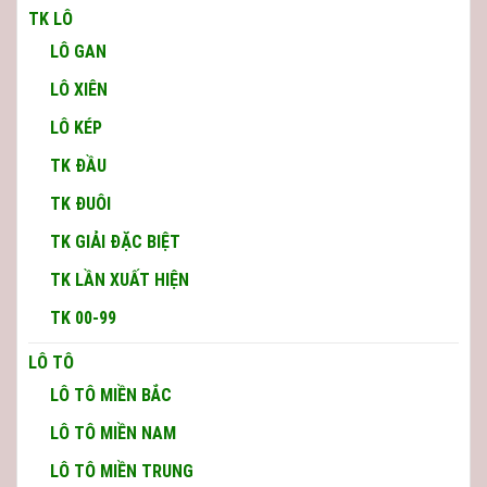
TK LÔ
LÔ GAN
LÔ XIÊN
LÔ KÉP
TK ĐẦU
TK ĐUÔI
TK GIẢI ĐẶC BIỆT
TK LẦN XUẤT HIỆN
TK 00-99
LÔ TÔ
LÔ TÔ MIỀN BẮC
LÔ TÔ MIỀN NAM
LÔ TÔ MIỀN TRUNG