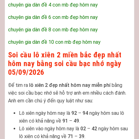
chuyên gia dàn đề 4 con mb đẹp hôm nay
chuyên gia dàn đề 6 con mb đẹp hôm nay
chuyên gia dàn đề 8 con mb đẹp hôm nay
chuyên gia dàn đề 10 con mb đẹp hôm nay
Soi cầu lô xiên 2 miền bắc đẹp nhất
hôm nay bằng soi cầu bạc nhớ ngày
05/09/2026
Để tim ra
lô xiên 2 đẹp nhất hôm nay miễn phí
bằng
việc soi cầu bạc nhớ sẽ hỗ trợ anh em nhiều cách đánh.
Anh em cần chú ý đến quy luật như sau:
Lô xiên ngày hôm nay là
92
–
94
ngày hôm sau lô
xiên có khả năng về
91
–
49
.
Lô xiên vào ngày hôm nay là
02
–
42
ngày hôm sau
lô xiên có khả năng về
71
–
39
.