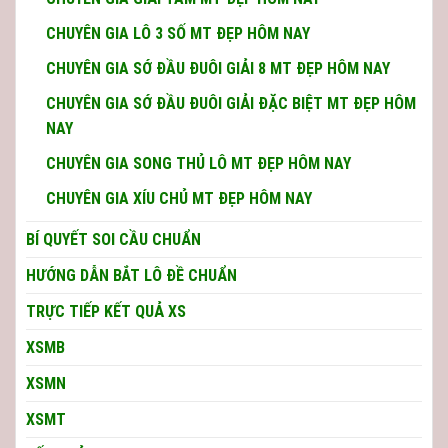
CHUYÊN GIA LÔ 3 SỐ MT ĐẸP HÔM NAY
CHUYÊN GIA SỚ ĐẦU ĐUÔI GIẢI 8 MT ĐẸP HÔM NAY
CHUYÊN GIA SỚ ĐẦU ĐUÔI GIẢI ĐẶC BIỆT MT ĐẸP HÔM
NAY
CHUYÊN GIA SONG THỦ LÔ MT ĐẸP HÔM NAY
CHUYÊN GIA XÍU CHỦ MT ĐẸP HÔM NAY
BÍ QUYẾT SOI CẦU CHUẨN
HƯỚNG DẪN BẮT LÔ ĐỀ CHUẨN
TRỰC TIẾP KẾT QUẢ XS
XSMB
XSMN
XSMT