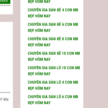
more
ĐẸP HÔM NAY
CHUYÊN GIA DÀN ĐỀ 4 CON MB
ĐẸP HÔM NAY
CHUYÊN GIA DÀN ĐỀ 6 CON MB
ĐẸP HÔM NAY
CHUYÊN GIA DÀN ĐỀ 8 CON MB
ĐẸP HÔM NAY
CHUYÊN GIA DÀN ĐỀ 10 CON MB
ĐẸP HÔM NAY
CHUYÊN GIA DÀN LÔ 10 CON MB
ĐẸP HÔM NAY
CHUYÊN GIA DÀN LÔ 4 CON MB
ĐẸP HÔM NAY
CHUYÊN GIA DÀN LÔ 6 CON MB
? Khi
ĐẸP HÔM NAY