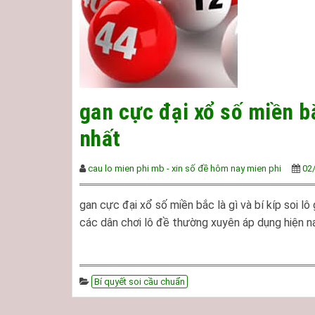
gan cực đại xổ số miền bắc
nhất
cau lo mien phi mb - xin số đề hôm nay mien phi
02
gan cực đại xổ số miền bắc là gì và bí kíp soi 
các dân chơi lô đề thường xuyên áp dụng hiện n
Bí quyết soi cầu chuẩn