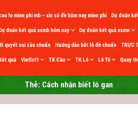
cau lo mien phi mb – xin số đề hôm nay mien phi
Dự đoán kế
Dự đoán kết quả xsmb hôm nay
Dự đoán kết quả xsmn
Bí quyết soi cầu chuẩn
Hướng dẫn bắt lô đề chuẩn
TRỰC T
Kết quả
Vietlott
TK Cầu
TK Lô
Lô Tô
Quay t
Thẻ:
Cách nhận biết lô gan