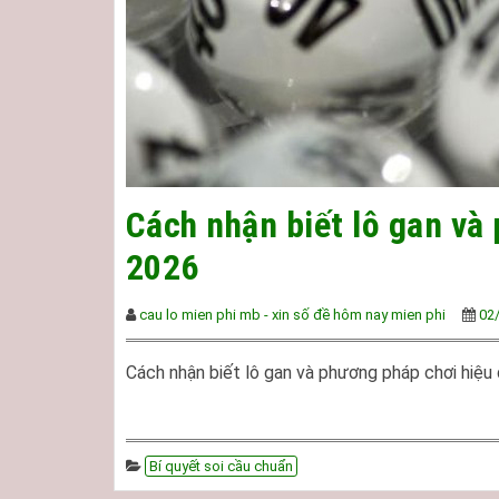
Cách nhận biết lô gan và
2026
cau lo mien phi mb - xin số đề hôm nay mien phi
02
Cách nhận biết lô gan và phương pháp chơi hiệu
Bí quyết soi cầu chuẩn