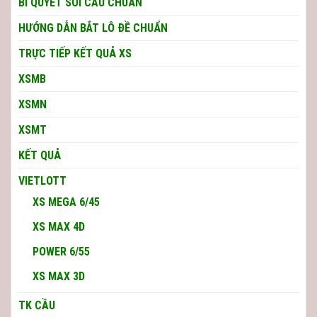
BÍ QUYẾT SOI CẦU CHUẨN
HƯỚNG DẪN BẮT LÔ ĐỀ CHUẨN
TRỰC TIẾP KẾT QUẢ XS
XSMB
XSMN
XSMT
KẾT QUẢ
VIETLOTT
XS MEGA 6/45
XS MAX 4D
POWER 6/55
XS MAX 3D
TK CẦU