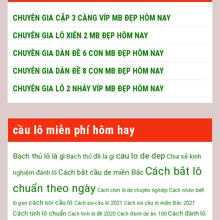
CHUYÊN GIA CẶP 3 CÀNG VÍP MB ĐẸP HÔM NAY
CHUYÊN GIA LÔ XIÊN 2 MB ĐẸP HÔM NAY
CHUYÊN GIA DÀN ĐỀ 6 CON MB ĐẸP HÔM NAY
CHUYÊN GIA DÀN ĐỀ 8 CON MB ĐẸP HÔM NAY
CHUYÊN GIA LÔ 2 NHÁY VÍP MB ĐẸP HÔM NAY
cầu lô miễn phí hôm hay
cau lo de dep
Bạch thủ lô là gì
Bạch thủ đề là gì
Chia sẻ kinh
Cách bắt lô
Cách bắt cầu de miền Bắc
nghiệm đánh lô
chuẩn theo ngày
Cách chơi lô de chuyên nghiệp
Cách nhận biết
cách soi cầu lô
lô gan
Cách soi cầu lô 2021
Cách soi cầu lô miền Bắc 2021
Cách tính lô chuẩn
Cách đánh lô
Cách tính lô đề 2020
Cách đánh de ăn 100