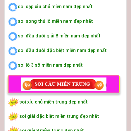
soi cặp xỉu chủ miền nam đẹp nhất
soi song thủ lô miền nam đẹp nhất
soi đầu đuôi giải 8 miền nam đẹp nhất
soi đầu đuôi đặc biệt miền nam đẹp nhất
soi lô 3 số miền nam đẹp nhất
soi xỉu chủ miền trung đẹp nhất
soi giải đặc biệt miền trung đẹp nhất
soi giải 8 miền trung đẹp nhất