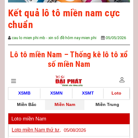
Kết quả lô tô miền nam cực
chuẩn
cau lo mien phi mb - xin số đề hôm nay mien phi
05/05/2026
Lô tô miền Nam – Thống kê lô tô xổ
số miền Nam