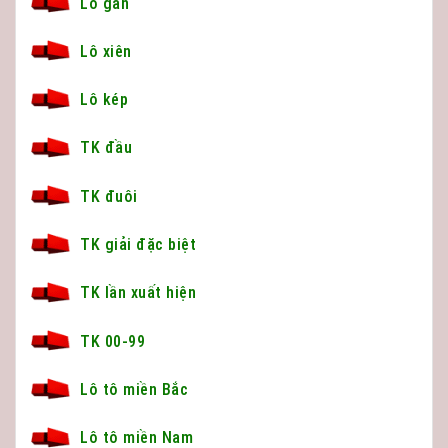
Lô gan
Lô xiên
Lô kép
TK đầu
TK đuôi
TK giải đặc biệt
TK lần xuất hiện
TK 00-99
Lô tô miền Bắc
Lô tô miền Nam