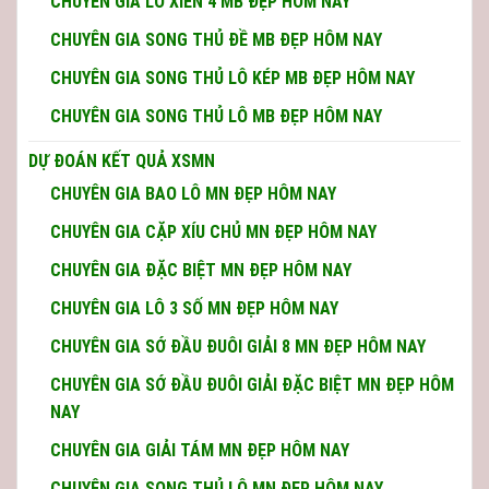
CHUYÊN GIA LÔ XIÊN 4 MB ĐẸP HÔM NAY
CHUYÊN GIA SONG THỦ ĐỀ MB ĐẸP HÔM NAY
CHUYÊN GIA SONG THỦ LÔ KÉP MB ĐẸP HÔM NAY
CHUYÊN GIA SONG THỦ LÔ MB ĐẸP HÔM NAY
DỰ ĐOÁN KẾT QUẢ XSMN
CHUYÊN GIA BAO LÔ MN ĐẸP HÔM NAY
CHUYÊN GIA CẶP XÍU CHỦ MN ĐẸP HÔM NAY
CHUYÊN GIA ĐẶC BIỆT MN ĐẸP HÔM NAY
CHUYÊN GIA LÔ 3 SỐ MN ĐẸP HÔM NAY
CHUYÊN GIA SỚ ĐẦU ĐUÔI GIẢI 8 MN ĐẸP HÔM NAY
CHUYÊN GIA SỚ ĐẦU ĐUÔI GIẢI ĐẶC BIỆT MN ĐẸP HÔM
NAY
CHUYÊN GIA GIẢI TÁM MN ĐẸP HÔM NAY
CHUYÊN GIA SONG THỦ LÔ MN ĐẸP HÔM NAY