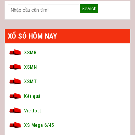
Search
XỔ SỐ HÔM NAY
XSMB
XSMN
XSMT
Kết quả
Vietlott
XS Mega 6/45