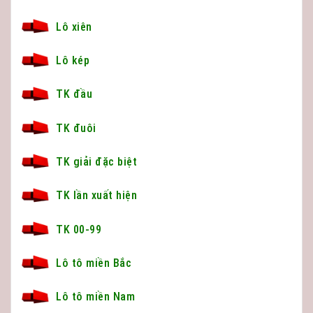
Lô xiên
Lô kép
TK đầu
TK đuôi
TK giải đặc biệt
TK lần xuất hiện
TK 00-99
Lô tô miền Bắc
Lô tô miền Nam