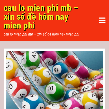
Skip
cau lo mien phi mb –
to
xin số đề hôm nay
content
mien phi
cau lo mien phi mb – xin số đề hôm nay mien phi