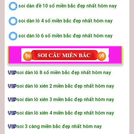
soi dàn đề 10 số miền bắc đẹp nhất hôm nay
soi dàn lô 4 số miền bắc đẹp nhất hôm nay
soi dàn lô 6 số miền bắc đẹp nhất hôm nay
soi dàn lô 8 số miền bắc đẹp nhất hôm nay
soi dàn lô xiên 2 miền bắc đẹp nhất hôm nay
soi dàn lô xiên 3 miền bắc đẹp nhất hôm nay
soi dàn lô xiên 4 miền bắc đẹp nhất hôm nay
soi 3 càng miền bắc đẹp nhất hôm nay