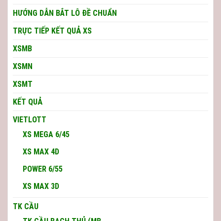
HƯỚNG DẪN BẮT LÔ ĐỀ CHUẨN
TRỰC TIẾP KẾT QUẢ XS
XSMB
XSMN
XSMT
KẾT QUẢ
VIETLOTT
XS MEGA 6/45
XS MAX 4D
POWER 6/55
XS MAX 3D
TK CẦU