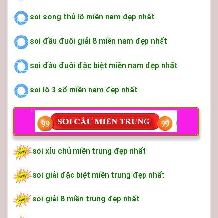
soi song thủ lô miền nam đẹp nhất
soi đầu đuôi giải 8 miền nam đẹp nhất
soi đầu đuôi đặc biệt miền nam đẹp nhất
soi lô 3 số miền nam đẹp nhất
soi xỉu chủ miền trung đẹp nhất
soi giải đặc biệt miền trung đẹp nhất
soi giải 8 miền trung đẹp nhất