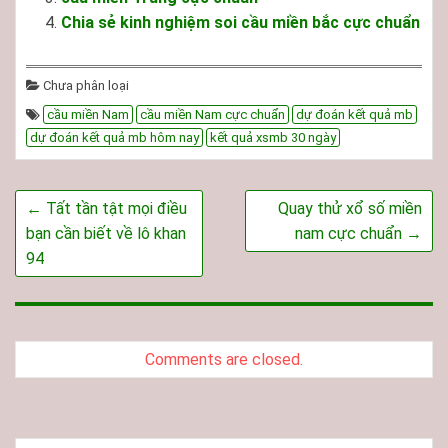
Chia sẻ kinh nghiệm soi cầu miền bắc cực chuẩn
Chưa phân loại
cầu miền Nam
cầu miền Nam cực chuẩn
dự đoán kết quả mb
dự đoán kết quả mb hôm nay
kết quả xsmb 30 ngày
←
Tất tần tật mọi điều
Quay thử xổ số miền
bạn cần biết về lô khan
nam cực chuẩn
→
94
Comments are closed.