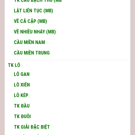
TK CẦU BẠCH THỦ (MB
LẬT LIÊN TỤC (MB)
VỀ CẢ CẶP (MB)
VỀ NHIỀU NHÁY (MB)
CẦU MIỀN NAM
CẦU MIỀN TRUNG
TK LÔ
LÔ GAN
LÔ XIÊN
LÔ KÉP
TK ĐẦU
TK ĐUÔI
TK GIẢI ĐẶC BIỆT