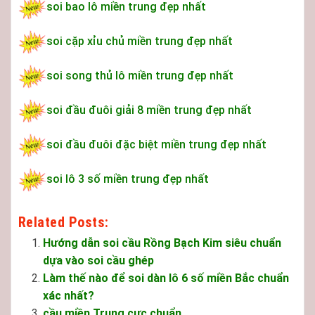
soi bao lô miền trung đẹp nhất
soi cặp xỉu chủ miền trung đẹp nhất
soi song thủ lô miền trung đẹp nhất
soi đầu đuôi giải 8 miền trung đẹp nhất
soi đầu đuôi đặc biệt miền trung đẹp nhất
soi lô 3 số miền trung đẹp nhất
Related Posts:
Hướng dẫn soi cầu Rồng Bạch Kim siêu chuẩn
dựa vào soi cầu ghép
Làm thế nào để soi dàn lô 6 số miền Bắc chuẩn
xác nhất?
cầu miền Trung cực chuẩn