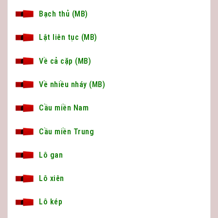
Bạch thủ (MB)
Lật liên tục (MB)
Về cả cặp (MB)
Về nhiều nháy (MB)
Cầu miền Nam
Cầu miền Trung
Lô gan
Lô xiên
Lô kép