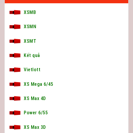
XSMB
XSMN
XSMT
Kết quả
Vietlott
XS Mega 6/45
XS Max 4D
Power 6/55
XS Max 3D