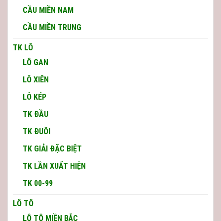
CẦU MIỀN NAM
CẦU MIỀN TRUNG
TK LÔ
LÔ GAN
LÔ XIÊN
LÔ KÉP
TK ĐẦU
TK ĐUÔI
TK GIẢI ĐẶC BIỆT
TK LẦN XUẤT HIỆN
TK 00-99
LÔ TÔ
LÔ TÔ MIỀN BẮC