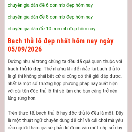
chuyên gia dàn đề 6 con mb đẹp hôm nay
chuyên gia dàn đề 8 con mb đẹp hôm nay
chuyên gia dàn đề 10 con mb đẹp hôm nay
Bạch thủ lô đẹp nhất hôm nay ngày
05/09/2026
Dường như ai trong chúng ta đều đã quá quen thuộc với
bạch thủ lô đẹp
. Thế nhưng khi để nhắc lại bạch thủ lô
là gì thì không phải bất cứ ai cũng có thể giải đáp được,
nhất là một số trường hợp phương pháp này xuất hiện
với cái tên độc thủ lô thì sẽ làm cho bạn càng trở nên
lúng túng hơn.
Trên thực tế, bạch thủ lô hay độc thủ lô đều là một. Đây
là một thuật ngữ chuyên dùng để chỉ về cái chơi mà yêu
cầu người tham gia sẽ phải dự đoán vào một cặp số duy