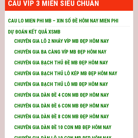
CẦU VÍP 3 MIỀN SIÊU CHUẨN
CAU LO MIEN PHI MB – XIN SỐ ĐỀ HÔM NAY MIEN PHI
DỰ ĐOÁN KẾT QUẢ XSMB
CHUYÊN GIA LÔ 2 NHÁY VÍP MB ĐẸP HÔM NAY
CHUYÊN GIA BA CÀNG VÍP MB ĐẸP HÔM NAY
CHUYÊN GIA BẠCH THỦ ĐỀ MB ĐẸP HÔM NAY
CHUYÊN GIA BẠCH THỦ LÔ KÉP MB ĐẸP HÔM NAY
CHUYÊN GIA BẠCH THỦ LÔ MB ĐẸP HÔM NAY
CHUYÊN GIA DÀN ĐỀ 4 CON MB ĐẸP HÔM NAY
CHUYÊN GIA DÀN ĐỀ 6 CON MB ĐẸP HÔM NAY
CHUYÊN GIA DÀN ĐỀ 8 CON MB ĐẸP HÔM NAY
CHUYÊN GIA DÀN ĐỀ 10 CON MB ĐẸP HÔM NAY