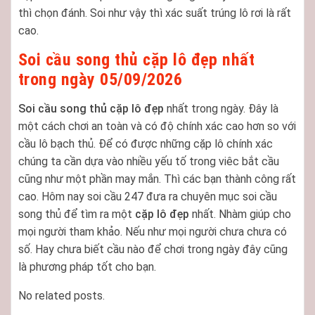
thì chọn đánh. Soi như vậy thì xác suất trúng lô rơi là rất
cao.
Soi cầu song thủ cặp lô đẹp nhất
trong ngày 05/09/2026
Soi cầu song thủ cặp lô đẹp
nhất trong ngày. Đây là
một cách chơi an toàn và có độ chính xác cao hơn so với
cầu lô bạch thủ. Để có được những cặp lô chính xác
chúng ta cần dựa vào nhiều yếu tố trong viêc bắt cầu
cũng như một phần may mắn. Thì các bạn thành công rất
cao. Hôm nay soi cầu 247 đưa ra chuyên mục soi cầu
song thủ để tìm ra một
cặp lô đẹp
nhất. Nhàm giúp cho
mọi người tham khảo. Nếu như mọi người chưa chưa có
số. Hay chưa biết cầu nào để chơi trong ngày đây cũng
là phương pháp tốt cho bạn.
No related posts.