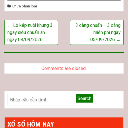
Chưa phân loại
←
Lô kép nuôi khung 3
3 càng chuẩn – 3 càng
ngày siêu chuẩn ăn
miễn phí ngày
ngày 04/09/2026
05/09/2026
→
Comments are closed.
Search
XỔ SỐ HÔM NAY