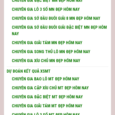
CHUYÊN GIA ĐẶC BIỆT MN ĐẸP HÔM NAY
CHUYÊN GIA LÔ 3 SỐ MN ĐẸP HÔM NAY
CHUYÊN GIA SỚ ĐẦU ĐUÔI GIẢI 8 MN ĐẸP HÔM NAY
CHUYÊN GIA SỚ ĐẦU ĐUÔI GIẢI ĐẶC BIỆT MN ĐẸP HÔM
NAY
CHUYÊN GIA GIẢI TÁM MN ĐẸP HÔM NAY
CHUYÊN GIA SONG THỦ LÔ MN ĐẸP HÔM NAY
CHUYÊN GIA XÍU CHỦ MN ĐẸP HÔM NAY
DỰ ĐOÁN KẾT QUẢ XSMT
CHUYÊN GIA BAO LÔ MT ĐẸP HÔM NAY
CHUYÊN GIA CẶP XÍU CHỦ MT ĐẸP HÔM NAY
CHUYÊN GIA ĐẶC BIỆT MT ĐẸP HÔM NAY
CHUYÊN GIA GIẢI TÁM MT ĐẸP HÔM NAY
CHUYÊN GIA LÔ 3 SỐ MT ĐẸP HÔM NAY