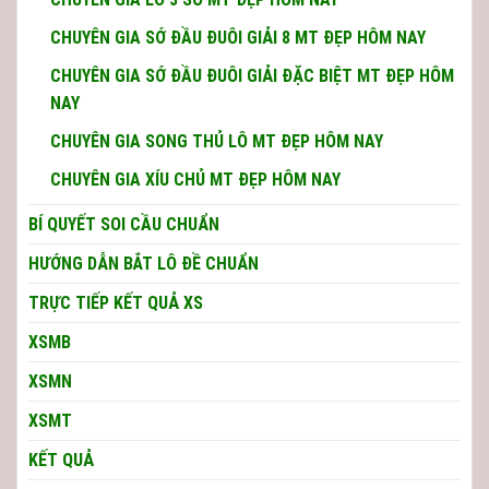
CHUYÊN GIA SỚ ĐẦU ĐUÔI GIẢI 8 MT ĐẸP HÔM NAY
CHUYÊN GIA SỚ ĐẦU ĐUÔI GIẢI ĐẶC BIỆT MT ĐẸP HÔM
NAY
CHUYÊN GIA SONG THỦ LÔ MT ĐẸP HÔM NAY
CHUYÊN GIA XÍU CHỦ MT ĐẸP HÔM NAY
BÍ QUYẾT SOI CẦU CHUẨN
HƯỚNG DẪN BẮT LÔ ĐỀ CHUẨN
TRỰC TIẾP KẾT QUẢ XS
XSMB
XSMN
XSMT
KẾT QUẢ