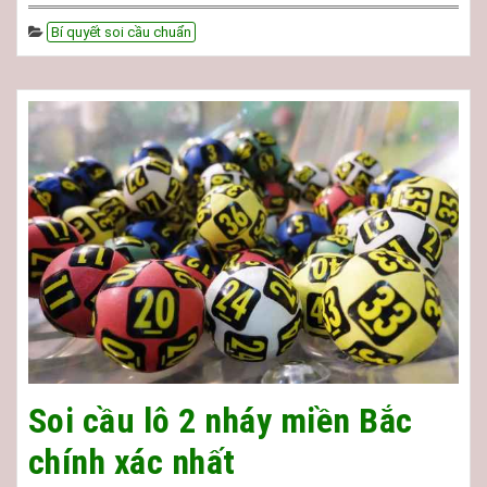
Bí quyết soi cầu chuẩn
Soi cầu lô 2 nháy miền Bắc
chính xác nhất