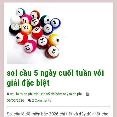
soi cầu 5 ngày cuối tuần với
giải đặc biệt
cau lo mien phi mb - xin số đề hôm nay mien phi
09/05/2026
2 Comments
Soi cầu lô đề miền bắc 2026 chi tiết và đầy đủ nhất cho