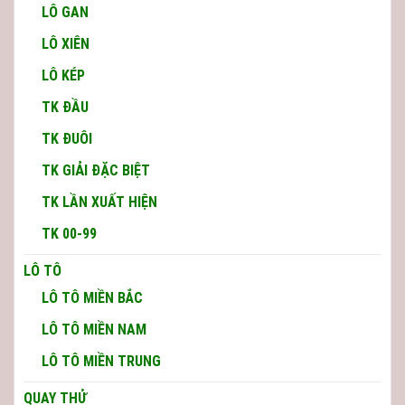
LÔ GAN
LÔ XIÊN
LÔ KÉP
TK ĐẦU
TK ĐUÔI
TK GIẢI ĐẶC BIỆT
TK LẦN XUẤT HIỆN
TK 00-99
LÔ TÔ
LÔ TÔ MIỀN BẮC
LÔ TÔ MIỀN NAM
LÔ TÔ MIỀN TRUNG
QUAY THỬ