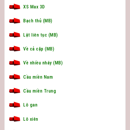
XS Max 3D
Bạch thủ (MB)
Lật liên tục (MB)
Về cả cặp (MB)
Về nhiều nháy (MB)
Cầu miền Nam
Cầu miền Trung
Lô gan
Lô xiên