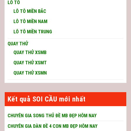
LÔ TÔ
LÔ TÔ MIỀN BẮC
LÔ TÔ MIỀN NAM
LÔ TÔ MIỀN TRUNG
QUAY THỬ
QUAY THỬ XSMB
QUAY THỬ XSMT
QUAY THỬ XSMN
Kết quả SOI CẦU mới nhất
CHUYÊN GIA SONG THỦ ĐỀ MB ĐẸP HÔM NAY
CHUYÊN GIA DÀN ĐỀ 4 CON MB ĐẸP HÔM NAY