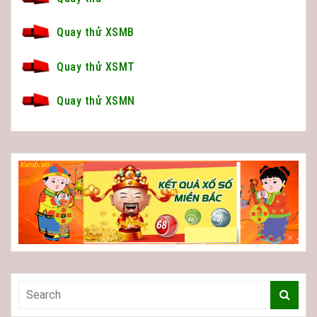
Quay thử XSMB
Quay thử XSMT
Quay thử XSMN