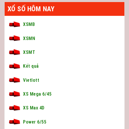
XỔ SỐ HÔM NAY
XSMB
XSMN
XSMT
Kết quả
Vietlott
XS Mega 6/45
XS Max 4D
Power 6/55