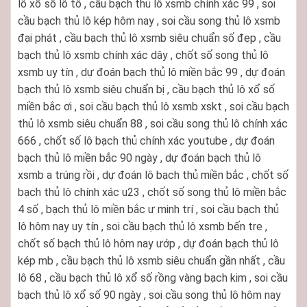
lô xổ số lô tô , cầu bạch thủ lô xsmb chính xác 99 , soi
cầu bạch thủ lô kép hôm nay , soi cầu song thủ lô xsmb
đại phát , cầu bạch thủ lô xsmb siêu chuẩn số đẹp , cầu
bạch thủ lô xsmb chính xác dây , chốt số song thủ lô
xsmb uy tín , dự đoán bạch thủ lô miền bắc 99 , dự đoán
bạch thủ lô xsmb siêu chuẩn bị , cầu bạch thủ lô xổ số
miền bắc ơi , soi cầu bạch thủ lô xsmb xskt , soi cầu bạch
thủ lô xsmb siêu chuẩn 88 , soi cầu song thủ lô chính xác
666 , chốt số lô bạch thủ chính xác youtube , dự đoán
bạch thủ lô miền bắc 90 ngày , dự đoán bạch thủ lô
xsmb a trúng rồi , dự đoán lô bạch thủ miền bắc , chốt số
bạch thủ lô chính xác u23 , chốt số song thủ lô miền bắc
4 số , bạch thủ lô miền bắc ư minh trí , soi cầu bạch thủ
lô hôm nay uy tín , soi cầu bạch thủ lô xsmb bến tre ,
chốt số bạch thủ lô hôm nay ướp , dự đoán bạch thủ lô
kép mb , cầu bạch thủ lô xsmb siêu chuẩn gần nhất , cầu
lô 68 , cầu bạch thủ lô xổ số rồng vàng bạch kim , soi cầu
bạch thủ lô xổ số 90 ngày , soi cầu song thủ lô hôm nay