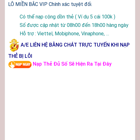
LÔ MIỀN BẮC VIP Chính xác tuyệt đối.
Có thể nạp cộng dồn thẻ ( Ví dụ 5 cái 100k )
Số được cập nhật từ 08h00 đến 18h00 hàng ngày
Hỗ trợ : Viettel, Mobiphone, Vinaphone, …
A/E LIÊN HỆ BẰNG CHÁT TRỰC TUYẾN KHI NẠP
THẺ BỊ LỖI
Nạp Thẻ Đủ Số Sẽ Hiện Ra Tại Đây