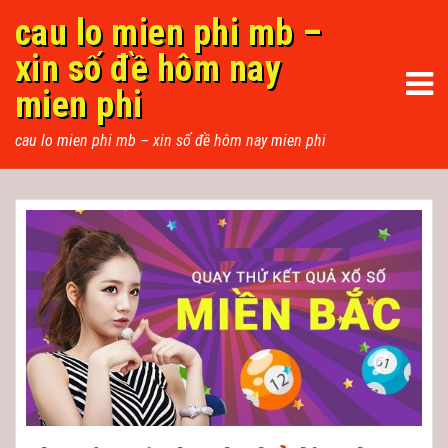
Skip
cau lo mien phi mb –
to
xin số đề hôm nay
content
mien phi
cau lo mien phi mb – xin số đề hôm nay mien phi