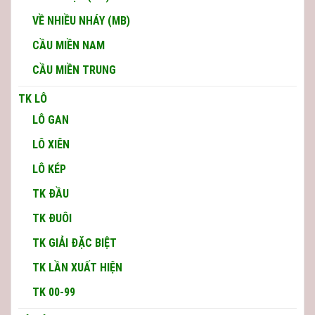
VỀ NHIỀU NHÁY (MB)
CẦU MIỀN NAM
CẦU MIỀN TRUNG
TK LÔ
LÔ GAN
LÔ XIÊN
LÔ KÉP
TK ĐẦU
TK ĐUÔI
TK GIẢI ĐẶC BIỆT
TK LẦN XUẤT HIỆN
TK 00-99