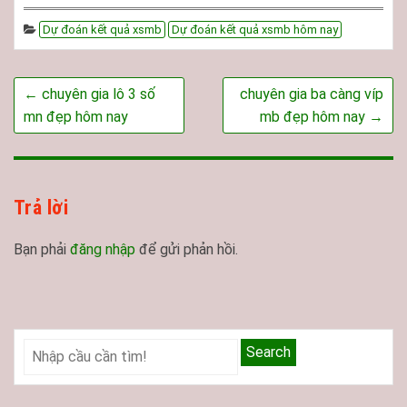
Dự đoán kết quả xsmb
Dự đoán kết quả xsmb hôm nay
←
chuyên gia lô 3 số
chuyên gia ba càng víp
mn đẹp hôm nay
mb đẹp hôm nay
→
Trả lời
Bạn phải
đăng nhập
để gửi phản hồi.
Search