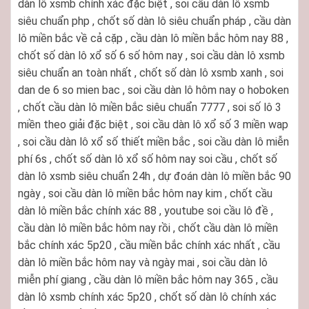
dàn lô xsmb chính xác đặc biệt , soi cầu dàn lô xsmb
siêu chuẩn php , chốt số dàn lô siêu chuẩn pháp , cầu dàn
lô miền bắc về cả cặp , cầu dàn lô miền bắc hôm nay 88 ,
chốt số dàn lô xổ số 6 số hôm nay , soi cầu dàn lô xsmb
siêu chuẩn an toàn nhất , chốt số dàn lô xsmb xanh , soi
dan de 6 so mien bac , soi cầu dàn lô hôm nay o hoboken
, chốt cầu dàn lô miền bắc siêu chuẩn 7777 , soi số lô 3
miền theo giải đặc biệt , soi cầu dàn lô xổ số 3 miền wap
, soi cầu dàn lô xổ số thiết miền bắc , soi cầu dàn lô miễn
phí 6s , chốt số dàn lô xổ số hôm nay soi cầu , chốt số
dàn lô xsmb siêu chuẩn 24h , dự đoán dàn lô miền bắc 90
ngày , soi cầu dàn lô miền bắc hôm nay kim , chốt cầu
dàn lô miền bắc chính xác 88 , youtube soi cầu lô đề ,
cầu dàn lô miền bắc hôm nay rồi , chốt cầu dàn lô miền
bắc chính xác 5p20 , cầu miền bắc chính xác nhất , cầu
dàn lô miền bắc hôm nay và ngày mai , soi cầu dàn lô
miễn phí giang , cầu dàn lô miền bắc hôm nay 365 , cầu
dàn lô xsmb chính xác 5p20 , chốt số dàn lô chính xác