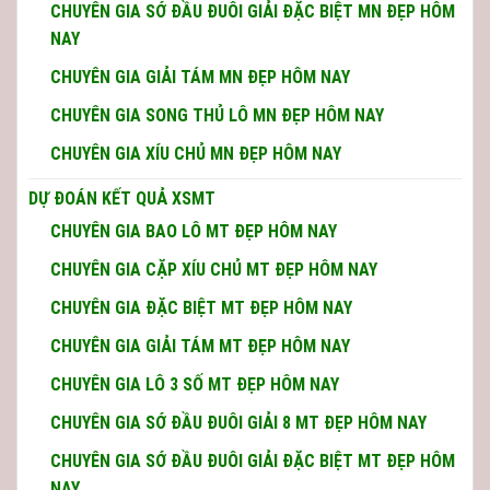
CHUYÊN GIA SỚ ĐẦU ĐUÔI GIẢI ĐẶC BIỆT MN ĐẸP HÔM
NAY
CHUYÊN GIA GIẢI TÁM MN ĐẸP HÔM NAY
CHUYÊN GIA SONG THỦ LÔ MN ĐẸP HÔM NAY
CHUYÊN GIA XÍU CHỦ MN ĐẸP HÔM NAY
DỰ ĐOÁN KẾT QUẢ XSMT
CHUYÊN GIA BAO LÔ MT ĐẸP HÔM NAY
CHUYÊN GIA CẶP XÍU CHỦ MT ĐẸP HÔM NAY
CHUYÊN GIA ĐẶC BIỆT MT ĐẸP HÔM NAY
CHUYÊN GIA GIẢI TÁM MT ĐẸP HÔM NAY
CHUYÊN GIA LÔ 3 SỐ MT ĐẸP HÔM NAY
CHUYÊN GIA SỚ ĐẦU ĐUÔI GIẢI 8 MT ĐẸP HÔM NAY
CHUYÊN GIA SỚ ĐẦU ĐUÔI GIẢI ĐẶC BIỆT MT ĐẸP HÔM
NAY