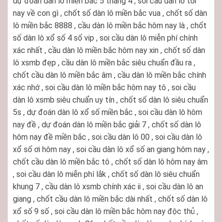
dự đoán dàn lô miền bắc 5 tháng 4 , soi cầu dàn lô tối
nay về con gì , chốt số dàn lô miền bắc vua , chốt số dàn
lô miền bắc 8888 , cầu dàn lô miền bắc hôm nay là , chốt
số dàn lô xổ số 4 số vip , soi cầu dàn lô miễn phí chính
xác nhất , cầu dàn lô miền bắc hôm nay xin , chốt số dàn
lô xsmb đẹp , cầu dàn lô miền bắc siêu chuẩn đầu ra ,
chốt cầu dàn lô miền bắc âm , cầu dàn lô miền bắc chính
xác nhớ , soi cầu dàn lô miền bắc hôm nay tô , soi cầu
dàn lô xsmb siêu chuẩn uy tín , chốt số dàn lô siêu chuẩn
5s , dự đoán dàn lô xổ số miền bắc , soi cầu dàn lô hôm
nay đề , dự đoán dàn lô miền bắc giải 7 , chốt số dàn lô
hôm nay đề miền bắc , soi cầu dàn lô 00 , soi cầu dàn lô
xổ số ơi hôm nay , soi cầu dàn lô xổ số an giang hôm nay ,
chốt cầu dàn lô miền bắc tô , chốt số dàn lô hôm nay âm
, soi cầu dàn lô miễn phí lắk , chốt số dàn lô siêu chuẩn
khung 7 , cầu dàn lô xsmb chính xác ii , soi cầu dàn lô an
giang , chốt cầu dàn lô miền bắc dài nhất , chốt số dàn lô
xổ số 9 số , soi cầu dàn lô miền bắc hôm nay độc thủ ,