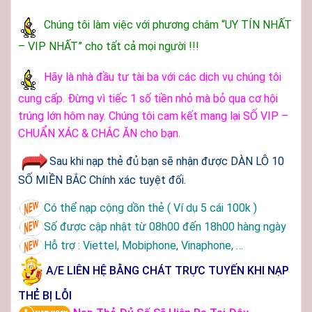
Chúng tôi làm việc với phương châm “UY TÍN NHẤT
– VIP NHẤT” cho tất cả mọi người !!!
Hãy là nhà đầu tư tài ba với các dịch vụ chúng tôi
cung cấp. Đừng vì tiếc 1 số tiền nhỏ mà bỏ qua cơ hội
trúng lớn hôm nay. Chúng tôi cam kết mang lại SỐ VIP –
CHUẨN XÁC & CHẮC ĂN cho bạn.
Sau khi nạp thẻ đủ bạn sẽ nhận được DÀN LÔ 10
SỐ MIỀN BẮC Chính xác tuyệt đối.
Có thể nạp cộng dồn thẻ ( Ví dụ 5 cái 100k )
Số được cập nhật từ 08h00 đến 18h00 hàng ngày
Hỗ trợ : Viettel, Mobiphone, Vinaphone, …
A/E LIÊN HỆ BẰNG CHÁT TRỰC TUYẾN KHI NẠP
THẺ BỊ LỖI