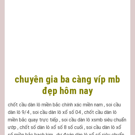
chuyên gia ba càng víp mb
đẹp hôm nay
chốt cầu dàn lô miền bắc chính xác miền nam , soi cầu
dàn lô 9/4 , soi cầu dàn lô xổ số 04 , chốt cầu dàn lô
miền bắc quay trực tiếp , soi cầu dàn lô xsmb siêu chuẩn
ướp , chốt số dàn lô xổ số 8 số cuối , soi cầu dàn lô xổ
số miền bắc bạch kim , dự đoán dàn lô xổ số siêu chuẩn