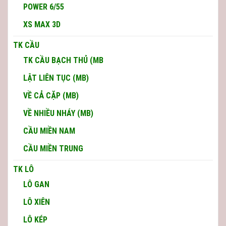
POWER 6/55
XS MAX 3D
TK CẦU
TK CẦU BẠCH THỦ (MB
LẬT LIÊN TỤC (MB)
VỀ CẢ CẶP (MB)
VỀ NHIỀU NHÁY (MB)
CẦU MIỀN NAM
CẦU MIỀN TRUNG
TK LÔ
LÔ GAN
LÔ XIÊN
LÔ KÉP