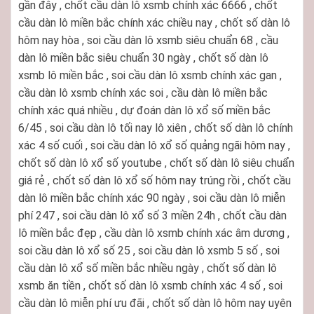
gần đây , chốt cầu dàn lô xsmb chính xác 6666 , chốt
cầu dàn lô miền bắc chính xác chiều nay , chốt số dàn lô
hôm nay hòa , soi cầu dàn lô xsmb siêu chuẩn 68 , cầu
dàn lô miền bắc siêu chuẩn 30 ngày , chốt số dàn lô
xsmb lô miền bắc , soi cầu dàn lô xsmb chính xác gan ,
cầu dàn lô xsmb chính xác soi , cầu dàn lô miền bắc
chính xác quá nhiều , dự đoán dàn lô xổ số miền bắc
6/45 , soi cầu dàn lô tối nay lô xiên , chốt số dàn lô chính
xác 4 số cuối , soi cầu dàn lô xổ số quảng ngãi hôm nay ,
chốt số dàn lô xổ số youtube , chốt số dàn lô siêu chuẩn
giá rẻ , chốt số dàn lô xổ số hôm nay trúng rồi , chốt cầu
dàn lô miền bắc chính xác 90 ngày , soi cầu dàn lô miễn
phí 247 , soi cầu dàn lô xổ số 3 miền 24h , chốt cầu dàn
lô miền bắc đẹp , cầu dàn lô xsmb chính xác âm dương ,
soi cầu dàn lô xổ số 25 , soi cầu dàn lô xsmb 5 số , soi
cầu dàn lô xổ số miền bắc nhiều ngày , chốt số dàn lô
xsmb ăn tiền , chốt số dàn lô xsmb chính xác 4 số , soi
cầu dàn lô miễn phí ưu đãi , chốt số dàn lô hôm nay uyên