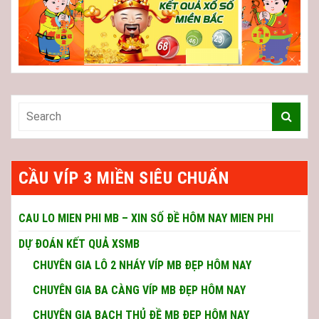
CẦU VÍP 3 MIỀN SIÊU CHUẨN
CAU LO MIEN PHI MB – XIN SỐ ĐỀ HÔM NAY MIEN PHI
DỰ ĐOÁN KẾT QUẢ XSMB
CHUYÊN GIA LÔ 2 NHÁY VÍP MB ĐẸP HÔM NAY
CHUYÊN GIA BA CÀNG VÍP MB ĐẸP HÔM NAY
CHUYÊN GIA BẠCH THỦ ĐỀ MB ĐẸP HÔM NAY