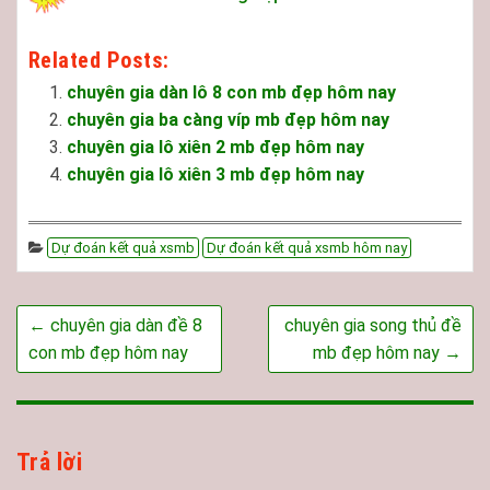
Related Posts:
chuyên gia dàn lô 8 con mb đẹp hôm nay
chuyên gia ba càng víp mb đẹp hôm nay
chuyên gia lô xiên 2 mb đẹp hôm nay
chuyên gia lô xiên 3 mb đẹp hôm nay
Dự đoán kết quả xsmb
Dự đoán kết quả xsmb hôm nay
←
chuyên gia dàn đề 8
chuyên gia song thủ đề
con mb đẹp hôm nay
mb đẹp hôm nay
→
Trả lời