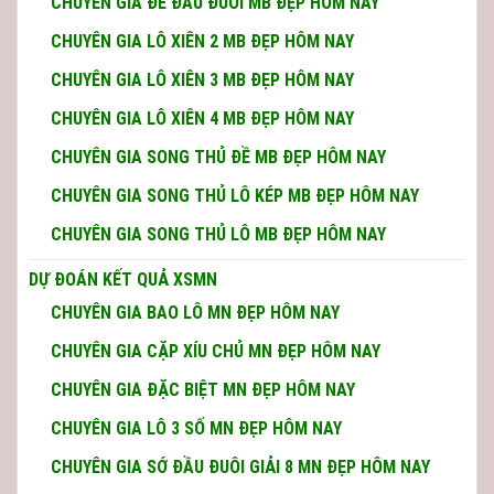
CHUYÊN GIA ĐỀ ĐẦU ĐUÔI MB ĐẸP HÔM NAY
CHUYÊN GIA LÔ XIÊN 2 MB ĐẸP HÔM NAY
CHUYÊN GIA LÔ XIÊN 3 MB ĐẸP HÔM NAY
CHUYÊN GIA LÔ XIÊN 4 MB ĐẸP HÔM NAY
CHUYÊN GIA SONG THỦ ĐỀ MB ĐẸP HÔM NAY
CHUYÊN GIA SONG THỦ LÔ KÉP MB ĐẸP HÔM NAY
CHUYÊN GIA SONG THỦ LÔ MB ĐẸP HÔM NAY
DỰ ĐOÁN KẾT QUẢ XSMN
CHUYÊN GIA BAO LÔ MN ĐẸP HÔM NAY
CHUYÊN GIA CẶP XÍU CHỦ MN ĐẸP HÔM NAY
CHUYÊN GIA ĐẶC BIỆT MN ĐẸP HÔM NAY
CHUYÊN GIA LÔ 3 SỐ MN ĐẸP HÔM NAY
CHUYÊN GIA SỚ ĐẦU ĐUÔI GIẢI 8 MN ĐẸP HÔM NAY