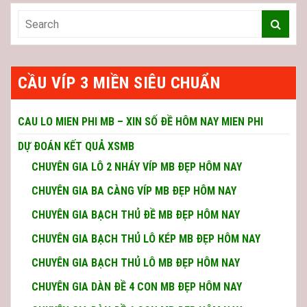
CẦU VÍP 3 MIỀN SIÊU CHUẨN
CAU LO MIEN PHI MB – XIN SỐ ĐỀ HÔM NAY MIEN PHI
DỰ ĐOÁN KẾT QUẢ XSMB
CHUYÊN GIA LÔ 2 NHÁY VÍP MB ĐẸP HÔM NAY
CHUYÊN GIA BA CÀNG VÍP MB ĐẸP HÔM NAY
CHUYÊN GIA BẠCH THỦ ĐỀ MB ĐẸP HÔM NAY
CHUYÊN GIA BẠCH THỦ LÔ KÉP MB ĐẸP HÔM NAY
CHUYÊN GIA BẠCH THỦ LÔ MB ĐẸP HÔM NAY
CHUYÊN GIA DÀN ĐỀ 4 CON MB ĐẸP HÔM NAY