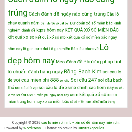
trúng
Cách đánh đề ngày nào cũng trúng
Cầu lô
chạy quanh năm
Dự đoán xổ số miền bắc
Kinh
Dàn de 36 số bất bại
kqxs hôm nay
KẾT QUẢ XỔ SỐ MIỀN BẮC
nghiệm đánh đề
kết quả xo so
kết quả xổ số mb
kết quả xổ số miền bắc ngày
Lô
hôm nay
lô gan cực đại
Lô gan miền Bắc lâu chưa về
đẹp hôm nay
Phương pháp tính
Mẹo đánh đề
Rồng Bạch Kim
lô chuẩn đánh hàng ngày
soi cau lo
soi cau mien phi 888
Soi cầu 247
de
soi cầu bạch
soi cầu
thủ
soi cầu lô đề xsmb chính xác hôm nay
soi cầu lô vip
soi cầu
xem kết quả xổ số
xo so
xsmb
Soi cầu XSMB miễn phí ngày hôm nay
mien trung hom nay
xo so miền bắc
xổ số miền nam
xổ số miền trung
Copyright © 2026
cau lo mien phi mb – xin số đề hôm nay mien phi
.
Powered by
WordPress
. | Theme: colorskin by
Dimitrakopoulos
.