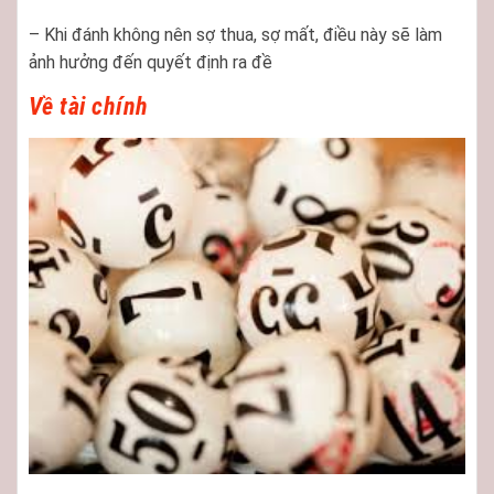
– Khi đánh không nên sợ thua, sợ mất, điều này sẽ làm
ảnh hưởng đến quyết định ra đề
Về tài chính