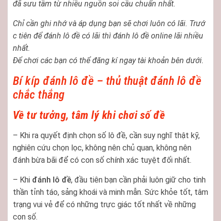
đã sưu tầm từ nhiều nguồn soi cầu chuẩn nhất.
Chỉ cần ghi nhớ và áp dụng bạn sẽ chơi luôn có lãi. Trướ
c tiên để đánh lô đề có lãi thì đánh lô đề online lãi nhiều
nhất.
Để chơi các bạn có thể đăng kí ngay tài khoản bên dưới.
Bí kíp đánh lô đề – thủ thuật đánh lô đề
chắc thắng
Về tư tưởng, tâm lý khi chơi số đề
– Khi ra quyết định chọn số lô đề, cần suy nghĩ thật kỹ,
nghiên cứu chọn lọc, không nên chủ quan, không nên
đánh bừa bãi để có con số chính xác tuyệt đối nhất.
– Khi
đánh lô đề
, đầu tiên bạn cần phải luôn giữ cho tinh
thần tỉnh táo, sảng khoái và minh mẫn. Sức khỏe tốt, tâm
trạng vui vẻ để có những trực giác tốt nhất về những
con số.