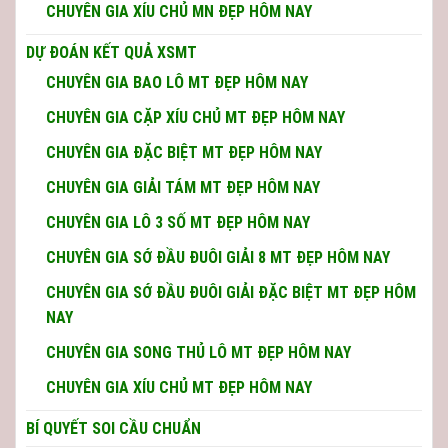
CHUYÊN GIA XÍU CHỦ MN ĐẸP HÔM NAY
DỰ ĐOÁN KẾT QUẢ XSMT
CHUYÊN GIA BAO LÔ MT ĐẸP HÔM NAY
CHUYÊN GIA CẶP XÍU CHỦ MT ĐẸP HÔM NAY
CHUYÊN GIA ĐẶC BIỆT MT ĐẸP HÔM NAY
CHUYÊN GIA GIẢI TÁM MT ĐẸP HÔM NAY
CHUYÊN GIA LÔ 3 SỐ MT ĐẸP HÔM NAY
CHUYÊN GIA SỚ ĐẦU ĐUÔI GIẢI 8 MT ĐẸP HÔM NAY
CHUYÊN GIA SỚ ĐẦU ĐUÔI GIẢI ĐẶC BIỆT MT ĐẸP HÔM
NAY
CHUYÊN GIA SONG THỦ LÔ MT ĐẸP HÔM NAY
CHUYÊN GIA XÍU CHỦ MT ĐẸP HÔM NAY
BÍ QUYẾT SOI CẦU CHUẨN