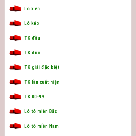
Lô xiên
Lô kép
TK đầu
TK đuôi
TK giải đặc biệt
TK lần xuất hiện
TK 00-99
Lô tô miền Bắc
Lô tô miền Nam