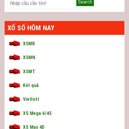
Search
XỔ SỐ HÔM NAY
XSMB
XSMN
XSMT
Kết quả
Vietlott
XS Mega 6/45
XS Max 4D