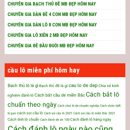
CHUYÊN GIA BẠCH THỦ ĐỀ MB ĐẸP HÔM NAY
CHUYÊN GIA DÀN ĐỀ 4 CON MB ĐẸP HÔM NAY
CHUYÊN GIA DÀN LÔ 8 CON MB ĐẸP HÔM NAY
CHUYÊN GIA LÔ XIÊN 2 MB ĐẸP HÔM NAY
CHUYÊN GIA ĐỀ ĐẦU ĐUÔI MB ĐẸP HÔM NAY
cầu lô miễn phí hôm hay
cau lo de dep
Bạch thủ lô là gì
Bạch thủ đề là gì
Chia sẻ kinh
Cách bắt lô
Cách bắt cầu de miền Bắc
nghiệm đánh lô
chuẩn theo ngày
Cách chơi lô de chuyên nghiệp
Cách nhận biết
cách soi cầu lô
lô gan
Cách soi cầu lô 2021
Cách soi cầu lô miền Bắc 2021
Cách tính lô chuẩn
Cách đánh lô hàng ngày
Cách đánh de ăn 100
Cách đánh lô ngày nào cũng