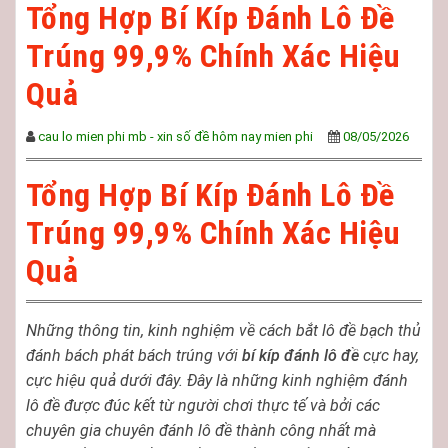
Tổng Hợp Bí Kíp Đánh Lô Đề
Trúng 99,9% Chính Xác Hiệu
Quả
cau lo mien phi mb - xin số đề hôm nay mien phi
08/05/2026
Tổng Hợp Bí Kíp Đánh Lô Đề
Trúng 99,9% Chính Xác Hiệu
Quả
Những thông tin, kinh nghiệm về cách bắt lô đề bạch thủ
đánh bách phát bách trúng với
bí kíp đánh lô đề
cực hay,
cực hiệu quả dưới đây. Đây là những kinh nghiệm đánh
lô đề được đúc kết từ người chơi thực tế và bởi các
chuyên gia chuyên đánh lô đề thành công nhất mà