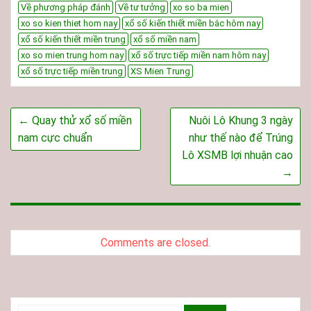
Về phương pháp đánh
Về tư tưởng
xo so ba mien
xo so kien thiet hom nay
xổ số kiến thiết miền bắc hôm nay
xổ số kiến thiết miền trung
xổ số miền nam
xo so mien trung hom nay
xổ số trực tiếp miền nam hôm nay
xổ số trực tiếp miền trung
XS Mien Trung
←
Quay thử xổ số miền
Nuôi Lô Khung 3 ngày
nam cực chuẩn
như thế nào để Trúng
Lô XSMB lợi nhuận cao
→
Comments are closed.