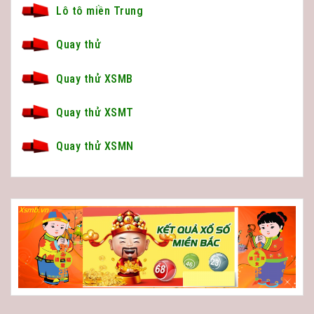
Lô tô miền Trung
Quay thử
Quay thử XSMB
Quay thử XSMT
Quay thử XSMN