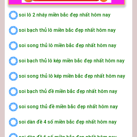
soi lô 2 nháy miền bắc đẹp nhất hôm nay
soi bạch thủ lô miền bắc đẹp nhất hôm nay
soi song thủ lô miền bắc đẹp nhất hôm nay
soi bạch thủ lô kép miền bắc đẹp nhất hôm nay
soi song thủ lô kép miền bắc đẹp nhất hôm nay
soi bạch thủ đề miền bắc đẹp nhất hôm nay
soi song thủ đề miền bắc đẹp nhất hôm nay
soi dàn đề 4 số miền bắc đẹp nhất hôm nay