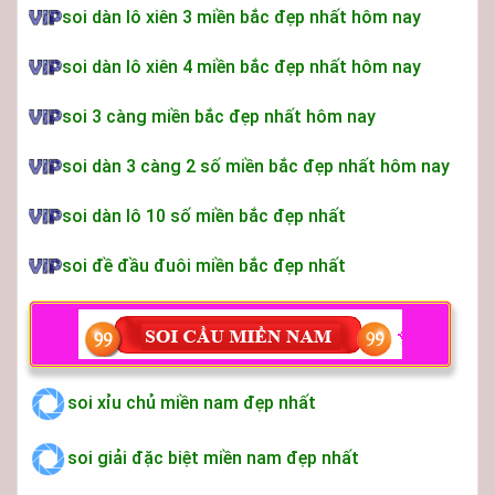
soi dàn lô xiên 3 miền bắc đẹp nhất hôm nay
soi dàn lô xiên 4 miền bắc đẹp nhất hôm nay
soi 3 càng miền bắc đẹp nhất hôm nay
soi dàn 3 càng 2 số miền bắc đẹp nhất hôm nay
soi dàn lô 10 số miền bắc đẹp nhất
soi đề đầu đuôi miền bắc đẹp nhất
soi xỉu chủ miền nam đẹp nhất
soi giải đặc biệt miền nam đẹp nhất