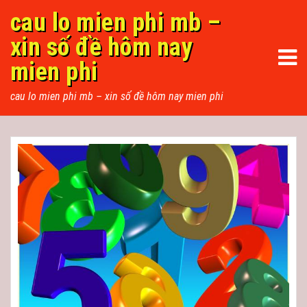
Skip
cau lo mien phi mb –
to
xin số đề hôm nay
content
mien phi
cau lo mien phi mb – xin số đề hôm nay mien phi