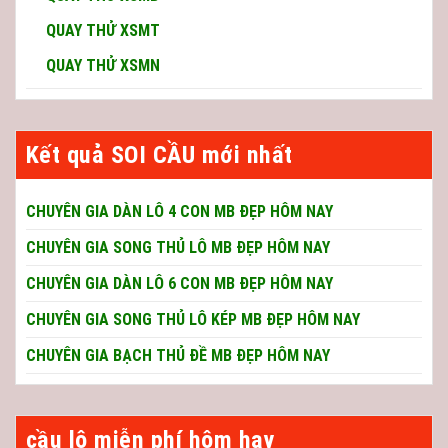
QUAY THỬ XSMT
QUAY THỬ XSMN
Kết quả SOI CẦU mới nhất
CHUYÊN GIA DÀN LÔ 4 CON MB ĐẸP HÔM NAY
CHUYÊN GIA SONG THỦ LÔ MB ĐẸP HÔM NAY
CHUYÊN GIA DÀN LÔ 6 CON MB ĐẸP HÔM NAY
CHUYÊN GIA SONG THỦ LÔ KÉP MB ĐẸP HÔM NAY
CHUYÊN GIA BẠCH THỦ ĐỀ MB ĐẸP HÔM NAY
cầu lô miễn phí hôm hay