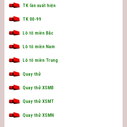
TK lần xuất hiện
TK 00-99
Lô tô miền Bắc
Lô tô miền Nam
Lô tô miền Trung
Quay thử
Quay thử XSMB
Quay thử XSMT
Quay thử XSMN