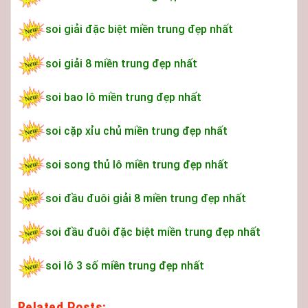
soi giải đặc biệt miền trung đẹp nhất
soi giải 8 miền trung đẹp nhất
soi bao lô miền trung đẹp nhất
soi cặp xỉu chủ miền trung đẹp nhất
soi song thủ lô miền trung đẹp nhất
soi đầu đuôi giải 8 miền trung đẹp nhất
soi đầu đuôi đặc biệt miền trung đẹp nhất
soi lô 3 số miền trung đẹp nhất
Related Posts: