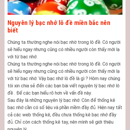
Nguyên lý bạc nhớ lô đề miền bắc nên
biết
Chúng ta thường nghe nói bạc nhờ trong lô đề. Có người
sẽ hiểu ngay nhưng cũng có nhiều người còn thấy mới lạ
với từ bạc nhớ.
Chúng ta thường nghe nói bạc nhờ trong lô đề. Có người
sẽ hiểu ngay nhưng cũng có nhiều người còn thấy mới lạ
với từ bạc nhớ. Vậy bạc nhớ lô đề là gì ? Hôm nay chúng
tôi xin chia sẻ đến các bạn bài viết nguyên lý bạc nhớ lô
đề . Để các bạn hiểu rõ hơn về vấn đề này.
Sau đây là những nguyên lý bạc nhớ. Còn để thống kê
bạc nhớ cần có số liệu và phần mềm đầy đủ. Hiện nay tất
cả các web thống kê, đều chưa thống kê bạc nhớ đầy
đủ. Chỉ còn cách thống kê tay, nên mình sẽ giới thiệu
nguyên lý.