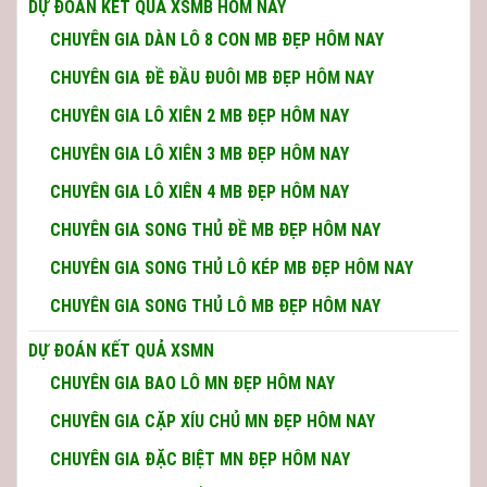
DỰ ĐOÁN KẾT QUẢ XSMB HÔM NAY
CHUYÊN GIA DÀN LÔ 8 CON MB ĐẸP HÔM NAY
CHUYÊN GIA ĐỀ ĐẦU ĐUÔI MB ĐẸP HÔM NAY
CHUYÊN GIA LÔ XIÊN 2 MB ĐẸP HÔM NAY
CHUYÊN GIA LÔ XIÊN 3 MB ĐẸP HÔM NAY
CHUYÊN GIA LÔ XIÊN 4 MB ĐẸP HÔM NAY
CHUYÊN GIA SONG THỦ ĐỀ MB ĐẸP HÔM NAY
CHUYÊN GIA SONG THỦ LÔ KÉP MB ĐẸP HÔM NAY
CHUYÊN GIA SONG THỦ LÔ MB ĐẸP HÔM NAY
DỰ ĐOÁN KẾT QUẢ XSMN
CHUYÊN GIA BAO LÔ MN ĐẸP HÔM NAY
CHUYÊN GIA CẶP XÍU CHỦ MN ĐẸP HÔM NAY
CHUYÊN GIA ĐẶC BIỆT MN ĐẸP HÔM NAY