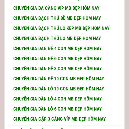
CHUYÊN GIA BA CÀNG VÍP MB ĐẸP HÔM NAY
CHUYÊN GIA BẠCH THỦ ĐỀ MB ĐẸP HÔM NAY
CHUYÊN GIA BẠCH THỦ LÔ KÉP MB ĐẸP HÔM NAY
CHUYÊN GIA BẠCH THỦ LÔ MB ĐẸP HÔM NAY
CHUYÊN GIA DÀN ĐỀ 4 CON MB ĐẸP HÔM NAY
CHUYÊN GIA DÀN ĐỀ 6 CON MB ĐẸP HÔM NAY
CHUYÊN GIA DÀN ĐỀ 8 CON MB ĐẸP HÔM NAY
CHUYÊN GIA DÀN ĐỀ 10 CON MB ĐẸP HÔM NAY
CHUYÊN GIA DÀN LÔ 10 CON MB ĐẸP HÔM NAY
CHUYÊN GIA DÀN LÔ 4 CON MB ĐẸP HÔM NAY
CHUYÊN GIA DÀN LÔ 6 CON MB ĐẸP HÔM NAY
CHUYÊN GIA CẶP 3 CÀNG VÍP MB ĐẸP HÔM NAY