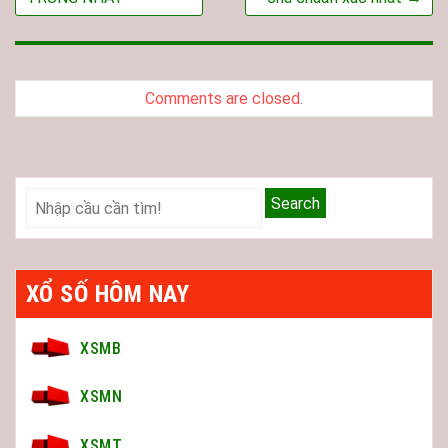
Comments are closed.
Search
XỔ SỐ HÔM NAY
XSMB
XSMN
XSMT