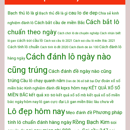
cau lo de dep
Bạch thủ lô là gì
Bạch thủ đề là gì
Chia sẻ kinh
Cách bắt lô
Cách bắt cầu de miền Bắc
nghiệm đánh lô
chuẩn theo ngày
Cách chơi lô de chuyên nghiệp
Cách nhận biết
cách soi cầu lô
lô gan
Cách soi cầu lô 2021
Cách soi cầu lô miền Bắc 2021
Cách tính lô chuẩn
Cách đánh lô
Cách tính lô đề 2020
Cách đánh de ăn 100
Cách đánh lô ngày nào
hàng ngày
cũng trúng
Cách đánh đề ngày nào cũng
trúng
Cầu lô chạy quanh năm
Dự đoán xổ số
Dàn de 36 số bất bại
kqxs hôm nay
KẾT QUẢ XỔ SỐ
miền bắc
Kinh nghiệm đánh đề
MIỀN BẮC
kết quả xo so
kết quả xổ số mb
kết quả xổ số miền
bắc ngày hôm nay
lô gan cực đại
Lô gan miền Bắc lâu chưa về
Lô đẹp hôm nay
Phương pháp
Mẹo đánh đề
Rồng Bạch Kim
tính lô chuẩn đánh hàng ngày
soi