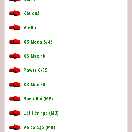
Kết quả
Vietlott
XS Mega 6/45
XS Max 4D
Power 6/55
XS Max 3D
Bạch thủ (MB)
Lật liên tục (MB)
Về cả cặp (MB)