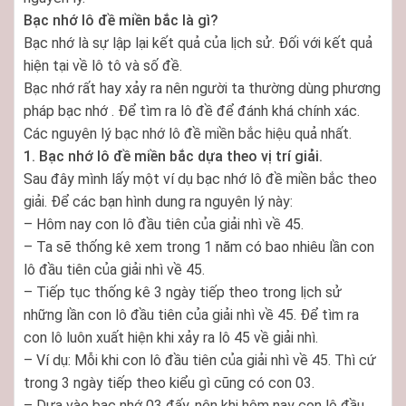
Bạc nhớ lô đề miền bắc là gì?
Bạc nhớ là sự lập lại kết quả của lịch sử. Đối với kết quả
hiện tại về lô tô và số đề.
Bạc nhớ rất hay xảy ra nên người ta thường dùng phương
pháp bạc nhớ . Để tìm ra lô đề để đánh khá chính xác.
Các nguyên lý bạc nhớ lô đề miền bắc hiệu quả nhất.
1. Bạc nhớ lô đề miền bắc dựa theo vị trí giải.
Sau đây mình lấy một ví dụ bạc nhớ lô đề miền bắc theo
giải. Để các bạn hình dung ra nguyên lý này:
– Hôm nay con lô đầu tiên của giải nhì về 45.
– Ta sẽ thống kê xem trong 1 năm có bao nhiêu lần con
lô đầu tiên của giải nhì về 45.
– Tiếp tục thống kê 3 ngày tiếp theo trong lịch sử
những lần con lô đầu tiên của giải nhì về 45. Để tìm ra
con lô luôn xuất hiện khi xảy ra lô 45 về giải nhì.
– Ví dụ: Mỗi khi con lô đầu tiên của giải nhì về 45. Thì cứ
trong 3 ngày tiếp theo kiểu gì cũng có con 03.
– Dựa vào bạc nhớ 03 đấy, nên khi hôm nay con lô đầu