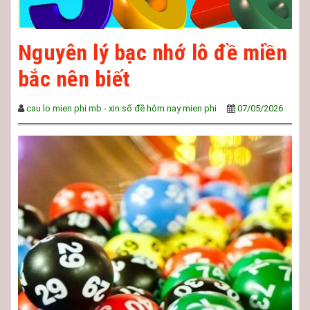
Nguyên lý bạc nhớ lô đề miền
bắc nên biết
cau lo mien phi mb - xin số đề hôm nay mien phi
07/05/2026