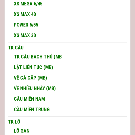
XS MEGA 6/45
XS MAX 4D
POWER 6/55
XS MAX 3D
TK CẦU
TK CẦU BẠCH THỦ (MB
LẬT LIÊN TỤC (MB)
VỀ CẢ CẶP (MB)
VỀ NHIỀU NHÁY (MB)
CẦU MIỀN NAM
CẦU MIỀN TRUNG
TK LÔ
LÔ GAN