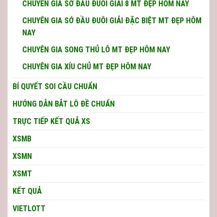
CHUYÊN GIA SỚ ĐẦU ĐUÔI GIẢI 8 MT ĐẸP HÔM NAY
CHUYÊN GIA SỚ ĐẦU ĐUÔI GIẢI ĐẶC BIỆT MT ĐẸP HÔM
NAY
CHUYÊN GIA SONG THỦ LÔ MT ĐẸP HÔM NAY
CHUYÊN GIA XÍU CHỦ MT ĐẸP HÔM NAY
BÍ QUYẾT SOI CẦU CHUẨN
HƯỚNG DẪN BẮT LÔ ĐỀ CHUẨN
TRỰC TIẾP KẾT QUẢ XS
XSMB
XSMN
XSMT
KẾT QUẢ
VIETLOTT